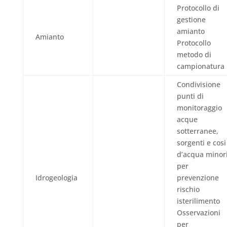
Protocollo di
gestione
amianto
Amianto
Protocollo
metodo di
campionatura
Condivisione
punti di
monitoraggio
acque
sotterranee,
sorgenti e cosi
d’acqua minor
per
Idrogeologia
prevenzione
rischio
isterilimento
Osservazioni
per