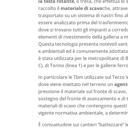
la testa rotante
, o fresa, che effettua lo 
raccolto il
materiale di scavo
che, attrave
trasportato su un sistema di nastri fino al
essere analizzato prima del trasferimento 
dove si trovano tutti gli impianti a corred
elementi di rivestimento della galleria 
Questa tecnologia presenta notevoli vantagg
e ambientali ed è comunemente adottata nel
è stata utilizzata per le metropolitane di B
C), di Torino (linea 1) e per le gallerie fer
In particolare le Tbm utilizzate sul Terzo 
dove viene iniettato nel terreno un
agent
pressione il materiale sul fronte di scavo
sostegno del fronte di avanzamento e di tra
materiali di scavo che contengono questi 
vigente normativa ambientale, a determin
È consuetudine sui cantieri “battezzare” 