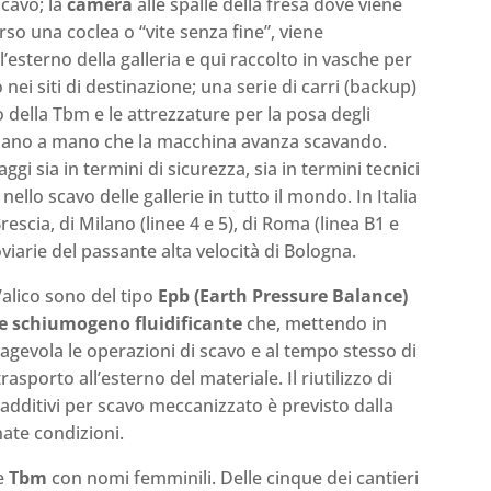
scavo; la
camera
alle spalle della fresa dove viene
rso una coclea o “vite senza fine”, viene
l’esterno della galleria e qui raccolto in vasche per
nei siti di destinazione; una serie di carri (backup)
o della Tbm e le attrezzature per la posa degli
a mano a mano che la macchina avanza scavando.
i sia in termini di sicurezza, sia in termini tecnici
lo scavo delle gallerie in tutto il mondo. In Italia
rescia, di Milano (linee 4 e 5), di Roma (linea B1 e
roviarie del passante alta velocità di Bologna.
Valico sono del tipo
Epb (Earth Pressure Balance)
e schiumogeno fluidificante
che, mettendo in
, agevola le operazioni di scavo e al tempo stesso di
sporto all’esterno del materiale. Il riutilizzo di
additivi per scavo meccanizzato è previsto dalla
ate condizioni.
le
Tbm
con nomi femminili. Delle cinque dei cantieri