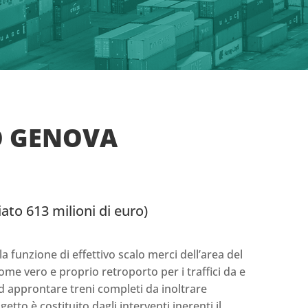
O GENOVA
iato 613 milioni di euro)
 funzione di effettivo scalo merci dell’area del
me vero e proprio retroporto per i traffici da e
d approntare treni completi da inoltrare
getto è costituito dagli interventi inerenti il