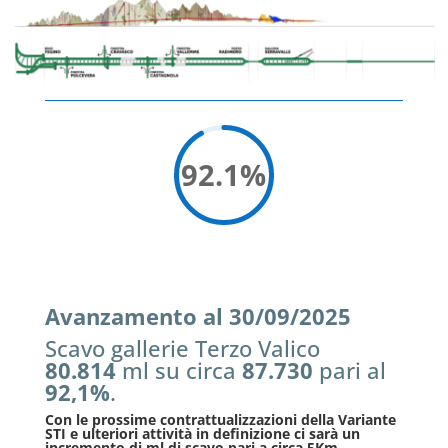
92.1
%
Avanzamento al 30/09/2025
Scavo gallerie Terzo Valico
80.814
ml su circa
87.730
pari al
92,1%
.
Con le prossime contrattualizzazioni della Variante
STI e ulteriori attività in definizione ci sarà un
incremento di ml di scavo pari a circa 5Km.